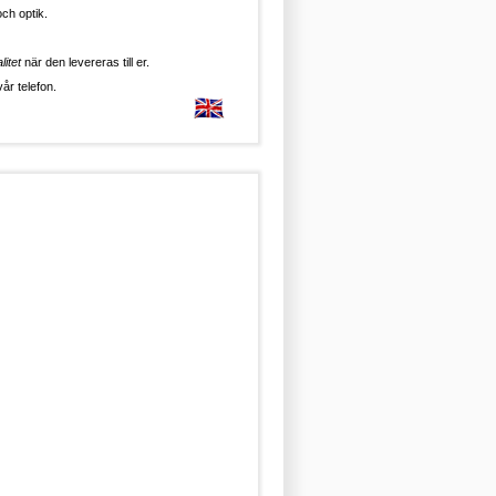
ch optik.
litet
när den levereras till er.
år telefon.