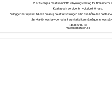
Vi är Sveriges mest kompletta uthyrningsföretag för filmkameror o
Kvalitet och service är nyckelord för oss.
Vi lägger ner mycket tid och omsorg på att utrustningen alltid ska hålla den bästa
kva
Service
för oss betyder också att ni alltid kan nå någon av oss på v
+46 8 32 82 30
mail@kameraten.se