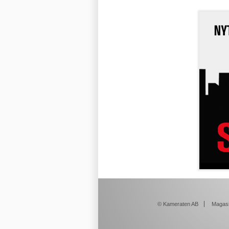
© Kameraten AB
Magasi