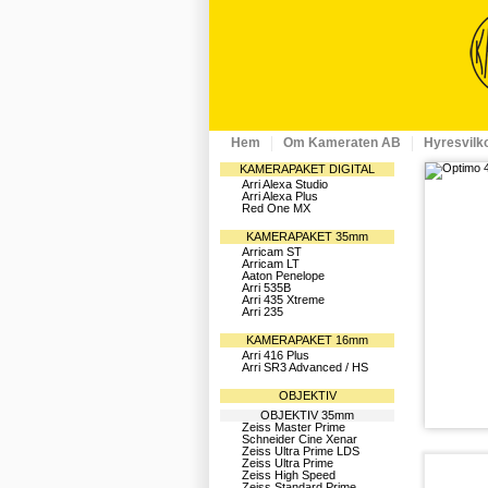
Hem
Om Kameraten AB
Hyresvilk
KAMERAPAKET DIGITAL
Arri Alexa Studio
Arri Alexa Plus
Red One MX
KAMERAPAKET 35mm
Arricam ST
Arricam LT
Aaton Penelope
Arri 535B
Arri 435 Xtreme
Arri 235
KAMERAPAKET 16mm
Arri 416 Plus
Arri SR3 Advanced / HS
OBJEKTIV
OBJEKTIV 35mm
Zeiss Master Prime
Schneider Cine Xenar
Zeiss Ultra Prime LDS
Zeiss Ultra Prime
Zeiss High Speed
Zeiss Standard Prime