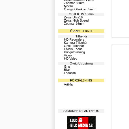
Zoomar 35mm
Macro
Övriga Objektiv 35mm
OBJEKTIV 16mm
Zeiss Ultra16
Zeiss High Speed
Zoomar 16mm
ÖVRIG TEKNIK
Tillbehör
HD Recorders
Kamera Tillbehör
Optik Tillbehör
Follow Focus
Kringutrustning
Video
HD Video
Övrig Utrustning
Grip
Bilar
Location
FÖRSÄLJNING
Artiklar
SAMARBETSPARTNERS