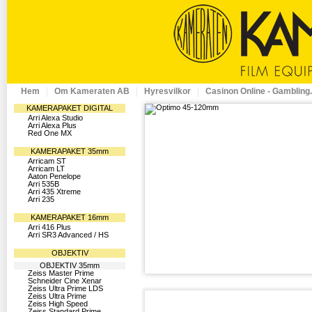
Hem
Om Kameraten AB
Hyresvilkor
Casinon Online - Gambling
KAMERAPAKET DIGITAL
Arri Alexa Studio
Arri Alexa Plus
Red One MX
KAMERAPAKET 35mm
Arricam ST
Arricam LT
Aaton Penelope
Arri 535B
Arri 435 Xtreme
Arri 235
KAMERAPAKET 16mm
Arri 416 Plus
Arri SR3 Advanced / HS
OBJEKTIV
OBJEKTIV 35mm
Zeiss Master Prime
Schneider Cine Xenar
Zeiss Ultra Prime LDS
Zeiss Ultra Prime
Zeiss High Speed
Zeiss Standard Prime