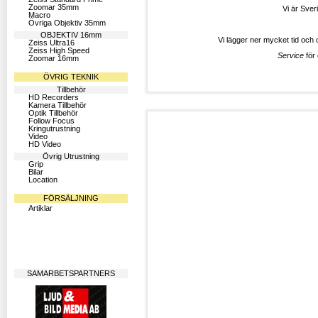
Zoomar 35mm
Vi är Sver
Macro
Övriga Objektiv 35mm
OBJEKTIV 16mm
Vi lägger ner mycket tid och 
Zeiss Ultra16
Zeiss High Speed
Service
för 
Zoomar 16mm
ÖVRIG TEKNIK
Tillbehör
HD Recorders
Kamera Tillbehör
Optik Tillbehör
Follow Focus
Kringutrustning
Video
HD Video
Övrig Utrustning
Grip
Bilar
Location
FÖRSÄLJNING
Artiklar
SAMARBETSPARTNERS